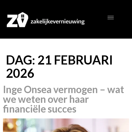
DAG:
21 FEBRUARI
2026
Inge Onsea vermogen – wat
we weten over haar
financiële succes