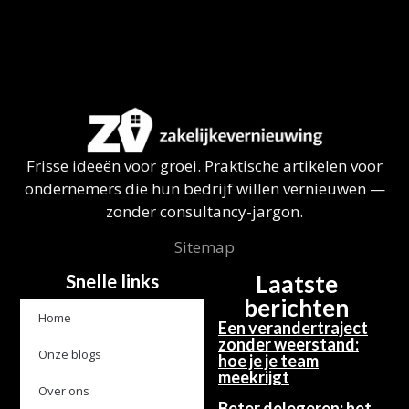
Frisse ideeën voor groei. Praktische artikelen voor
ondernemers die hun bedrijf willen vernieuwen —
zonder consultancy-jargon.
Sitemap
Snelle links
Laatste
berichten
Home
Een verandertraject
zonder weerstand:
Onze blogs
hoe je je team
meekrijgt
Over ons
Beter delegeren: het