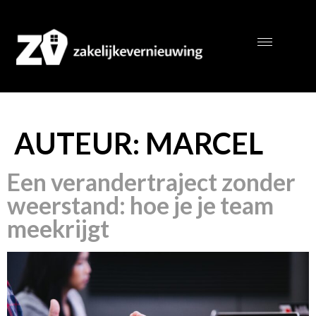
AUTEUR:
MARCEL
Een verandertraject zonder
weerstand: hoe je je team
meekrijgt