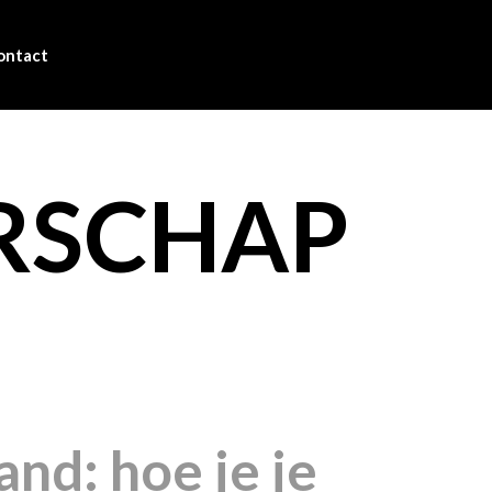
ontact
RSCHAP
nd: hoe je je