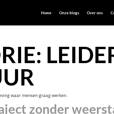
Home
Onze blogs
Over ons
C
RIE:
LEIDE
UUR
ving waar mensen graag werken.
ject zonder weersta