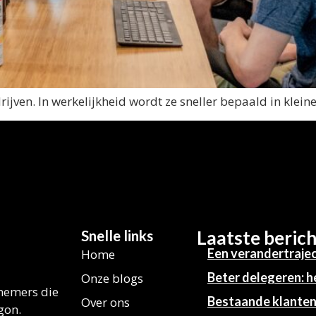
edrijven. In werkelijkheid wordt ze sneller bepaald in kle
Snelle links
Laatste beric
Een verandertrajec
Home
Beter delegeren: h
Onze blogs
rnemers die
Bestaande klanten 
Over ons
gon.