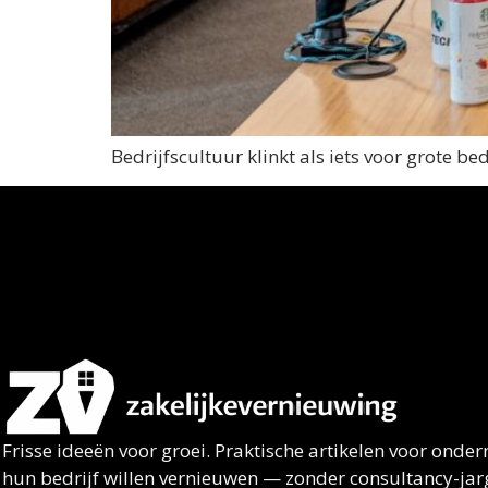
Bedrijfscultuur klinkt als iets voor grote b
Frisse ideeën voor groei. Praktische artikelen voor onde
hun bedrijf willen vernieuwen — zonder consultancy-jar