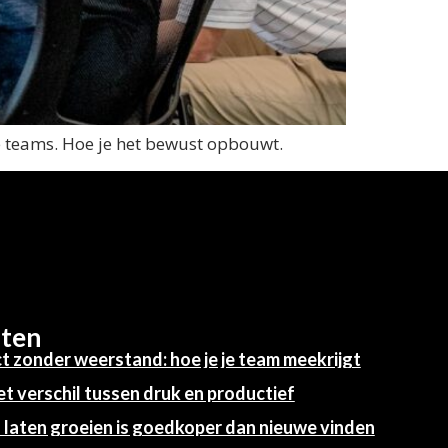
ine teams. Hoe je het bewust opbouwt.
hten
t zonder weerstand: hoe je je team meekrijgt
et verschil tussen druk en productief
laten groeien is goedkoper dan nieuwe vinden