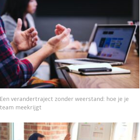
Een verandertraject zonder weerstand: hoe je je
team meekrijgt