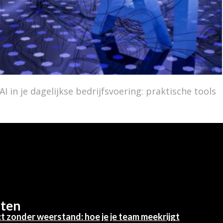
AI in je dagelijkse bedrijfsvoering: praktische tools
hten
t zonder weerstand: hoe je je team meekrijgt