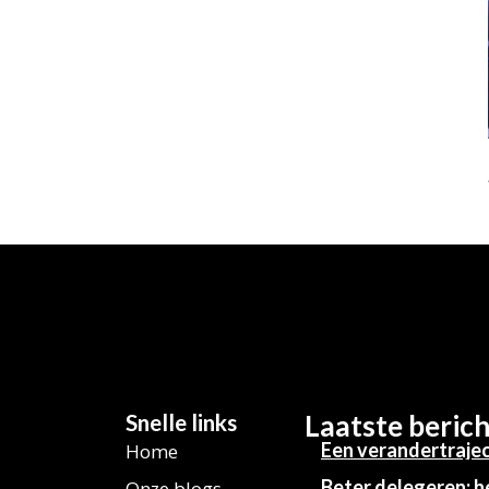
Snelle links
Laatste beric
Een verandertrajec
Home
Beter delegeren: h
Onze blogs