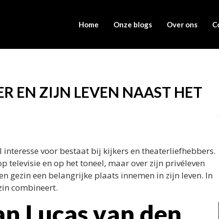
Home
Onze blogs
Over ons
C
R EN ZIJN LEVEN NAAST HET
nteresse voor bestaat bij kijkers en theaterliefhebbers.
 televisie en op het toneel, maar over zijn privéleven
en gezin een belangrijke plaats innemen in zijn leven. In
ezin combineert.
an Lucas van den