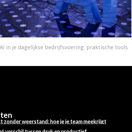
AI in je dagelijkse bedrijfsvoering: praktische tools
hten
t zonder weerstand: hoe je je team meekrijgt
et verschil tussen druk en productief