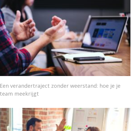
Een verandertraject zonder weerstand: hoe je je
team meekrijgt